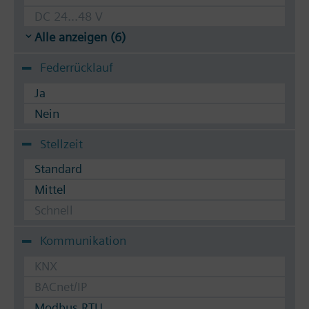
DC 24...48 V
Alle anzeigen (6)
Federrücklauf
Ja
Nein
Stellzeit
Standard
Mittel
Schnell
Kommunikation
KNX
BACnet/IP
Modbus RTU