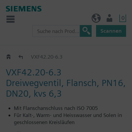
0
BE (de)
Nutzer
Scannen
VXF42..
VXF42.20-6.3
VXF42.20-6.3
Dreiwegventil, Flansch, PN16,
DN20, kvs 6,3
Mit Flanschanschluss nach ISO 7005
Für Kalt-, Warm- und Heisswasser und Solen in
geschlossenen Kreisläufen