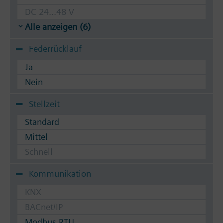
DC 24...48 V
Alle anzeigen (6)
Federrücklauf
Ja
Nein
Stellzeit
Standard
Mittel
Schnell
Kommunikation
KNX
BACnet/IP
Modbus RTU