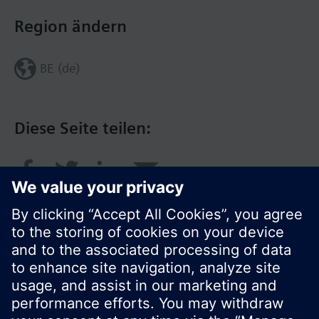
Region ändern
BE (de)
Diese Seite teilen:
© Siemens Schweiz AG 2017