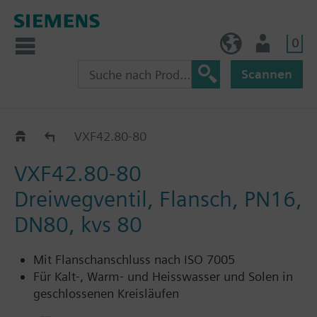
0
BE (de)
Nutzer
Scannen
VXF42..
VXF42.80-80
VXF42.80-80
Dreiwegventil, Flansch, PN16,
DN80, kvs 80
Mit Flanschanschluss nach ISO 7005
Für Kalt-, Warm- und Heisswasser und Solen in
geschlossenen Kreisläufen