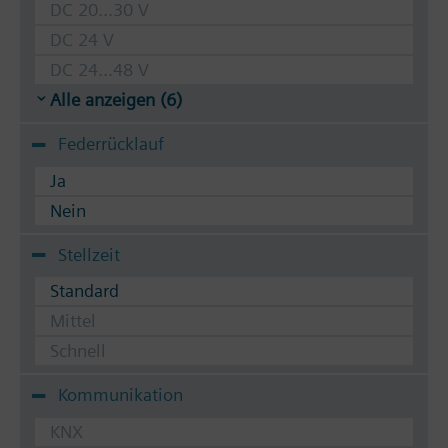
DC 20...30 V
DC 24 V
DC 24...48 V
Alle anzeigen (6)
Federrücklauf
Ja
Nein
Stellzeit
Standard
Mittel
Schnell
Kommunikation
KNX