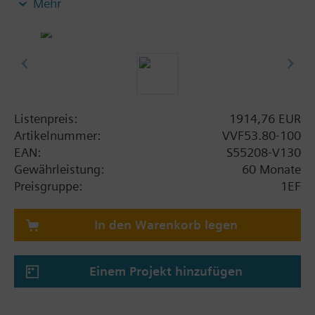
Mehr
Kreisläufen
Zusatzinformation
Bei Verwendung der Ventile der Baureihen V..F43..
und V..F53.. mit Stösselheizung sowie einer
Mediumstemperatur unter -5 °C muss die
Stösseldichtung ausgetauscht werden.
Listenpreis:
1914,76 EUR
Artikelnummer:
VVF53.80-100
EAN:
S55208-V130
Gewährleistung:
60 Monate
Preisgruppe:
1EF
In den Warenkorb legen
Einem Projekt hinzufügen