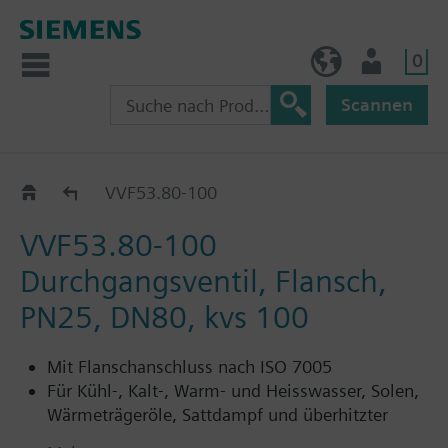
0
BE (de)
Nutzer
Scannen
VVF53..
VVF53.80-100
VVF53.80-100
Durchgangsventil, Flansch,
PN25, DN80, kvs 100
Mit Flanschanschluss nach ISO 7005
Für Kühl-, Kalt-, Warm- und Heisswasser, Solen,
Wärmeträgeröle, Sattdampf und überhitzter
Dampf in offenen und geschlossenen