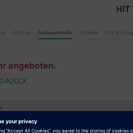
HIT 
kte
Katalog
Austauschhilfe
Projekte
PDF Katalo
X
hr angeboten.
0-A2CCX
e