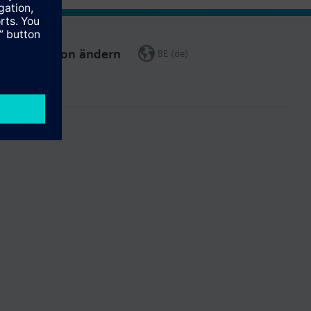
Region ändern
BE (de)
gen