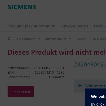
Plug and play automation
Anwendungen
Produ
HLK Produkte
Austauschhilfe
232043042.0-A2CC
Dieses Produkt wird nicht me
232043042.
Artikelnummer:
232043042.0-A2CCX
EAN:
S55301-M104-A390
Gewährleistung:
12 Monate
Dokument
Finde Ersatz