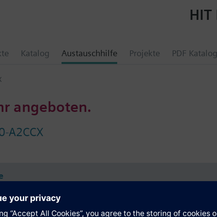
HIT 
kte
Katalog
Austauschhilfe
Projekte
PDF Katalo
X
hr angeboten.
0-A2CCX
e