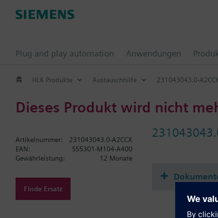
Plug and play automation
Anwendungen
Produ
HLK Produkte
Austauschhilfe
231043043.0-A2CC
Dieses Produkt wird nicht me
231043043.
Artikelnummer:
231043043.0-A2CCX
EAN:
S55301-M104-A400
Gewährleistung:
12 Monate
Dokument
Finde Ersatz