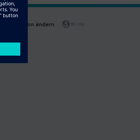
Region ändern
BE (de)
gen