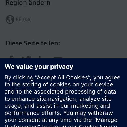
Region ändern
BE (de)
Diese Seite teilen:
© Siemens Schweiz AG 2017
Produktangebot und Preise können pro Land