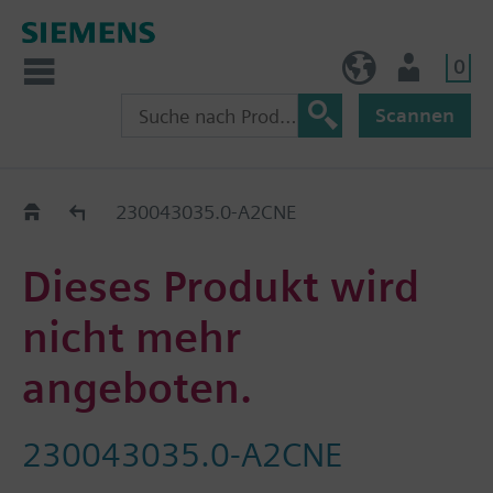
0
BE (de)
Nutzer
Scannen
Austauschhilfe
230043035.0-A2CNE
Dieses Produkt wird
nicht mehr
angeboten.
230043035.0-A2CNE