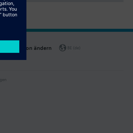
Region ändern
BE (de)
gen