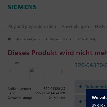
Plug and play automation
Anwendungen
Produ
HLK Produkte
Austauschhilfe
320-04320-QS
Dieses Produkt wird nicht me
320-04320-
Dokument
Artikelnummer:
320-04320-QS
EAN:
S55305-M146-A320
Gewährleistung:
24 Monate
Technisch