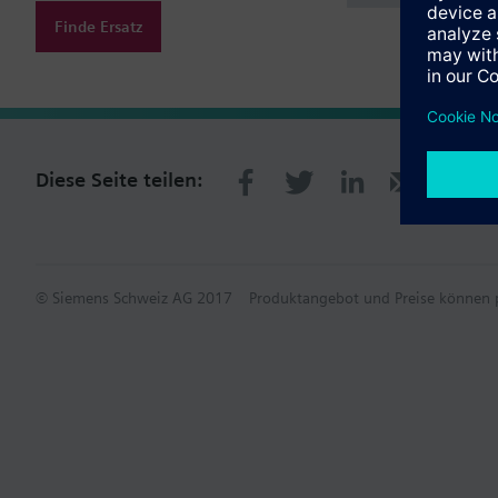
Finde Ersatz
Diese Seite teilen:
© Siemens Schweiz AG 2017
Produktangebot und Preise können p