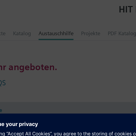
HIT 
kte
Katalog
Austauschhilfe
Projekte
PDF Katalo
hr angeboten.
QS
e
e Daten