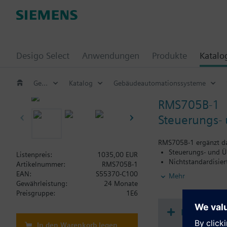
Desigo Select
Anwendungen
Produkte
Katalo
Gebäude –Automationssysteme
Katalog
Gebäudeautomationssysteme
RMS705B-1
Steuerungs-
RMS705B-1 ergänzt das
Steuerungs- und Ü
Listenpreis:
1035,00 EUR
Nichtstandardisi
Artikelnummer:
RMS705B-1
EAN:
S55370-C100
Mehr
und beinhaltet desha
Gewährleistung:
24 Monate
Preisgruppe:
1E6
RMS705B-1 eignet sich
Anschluss zusätzli
Dokument
Hinzufügen freier
In den Warenkorb legen