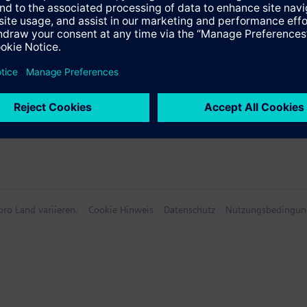
reignissen (z. B. Legionellenfunktion)
haltprogramme (EIN / AUS) für Basisfunktionen
e Daten
thalpie, -differenz, absolute Feuchte, Taupunkt- und Feuchtkugeltemper
sblöcke zum Einschalten / Ausschalten in Abhängigkeit verschiedener B
-Steuerung von Pumpen, Ventilatoren, Motoren, usw. mit Laufzeitausglei
linearer', 'binärer' und 'flexibler' Funktionalität
ützt die Sprachen: Englisch, Deutsch, Französisch, Italienisch, Spanisch,
Tschechisch, Ungarisch, Russisch, Slowakisch, Bulgarisch, Griechisch, Ru
rgänzen den RMS705B-1 und bieten eine funktionale Erweiterung. Sie w
önnen nicht autonom arbeiten. Die ganze Bedienung, d. h. Inbetriebna
 Erweiterungsmodule:
 RMZ785
e RMZ787
ro Land variieren.
Cookie Hinweis
Datenschutz
Nutzungsbedingun
e RMZ788
können gleichzeitig maximal 4 Erweiterungsmodule verwendet werden.
räte:
iengerät RMZ790
engerät RMZ791
RMZ792