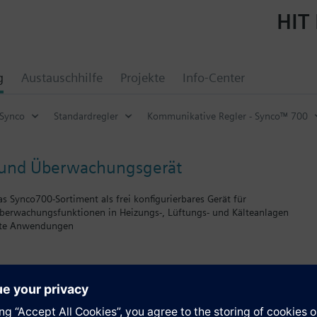
HIT 
g
Austauschhilfe
Projekte
Info-Center
Synco
Standardregler
Kommunikative Regler - Synco™ 700
 und Überwachungsgerät
 Synco700-Sortiment als frei konfigurierbares Gerät für
berwachungsfunktionen in Heizungs-, Lüftungs- und Kälteanlagen
erte Anwendungen
lb keine vordefinierten Standardanwendungen.
 speziell für folgende Funktionen:
cher universeller Alarmeingänge
e
 Eingänge zur Anzeige und Überwachung