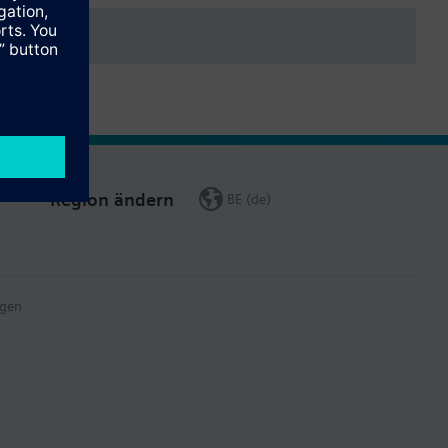
atur
edingungen
ch
 Portugiesisch, Niederländisch, Dänisch, Finnisch, Norwegisch,
mänisch, Slowenisch, Serbisch, Kroatisch, Türkisch, Chinesisch.
Region ändern
BE (de)
erden mit dem Regler über eine Steckverbindung verbunden. Die
hme- und Endbenutzerbedienung, erfolgt über das Bediengerät des
gen