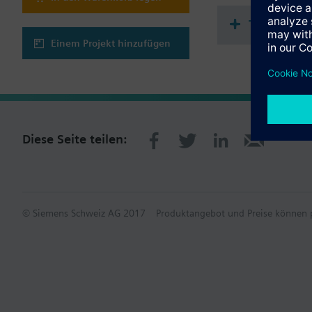
Aufzeichnung von E
Zusätzliche Zeitsc
Technisch
Berechnung von En
Logische Funktion
Einem Projekt hinzufügen
Führungs- / Folge
Stufenschalter mit '
Der RMS705B-1 unterst
Schwedisch, Polnisch, 
Diese Seite teilen:
Erweiterungsmodule e
Erweiterungsmodule k
Reglers. Verwendbare
1 Universalmodul
2 Universalmodul
© Siemens Schweiz AG 2017
Produktangebot und Preise können p
2 Universalmodul
An einen RMS705B-1 
Verwendbare Bedienge
Aufsetzbares Bed
Absetzbares Bedi
Bus-Bediengerät 