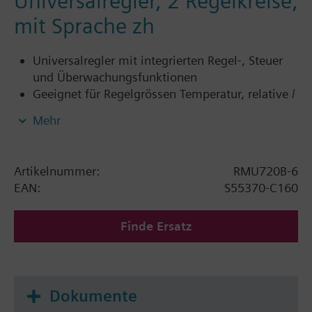
Universalregler, 2 Regelkreise,
mit Sprache zh
Universalregler mit integrierten Regel-, Steuer
und Überwachungsfunktionen
Geeignet für Regelgrössen Temperatur, relative /
absolute Feuchte, Druck / Druckdifferenz,
Mehr
Luftvolumenstrom, Luftqualität etc.
Unabhängige Sequenzregler mit P, PI oder PID
Verhalten
Artikelnummer:
RMU720B-6
Geprüfte vordefinierte Anwendungen (siehe
EAN:
S55370-C160
Applikationskatalog)
Flexible Konfigurationsmöglichkeit
Finde Ersatz
Klartextbedienung mittels separatem
Bediengerät, wahlweise aufsetzbar oder
absetzbar
Integrierte Buskommunikation KNX
Dokumente
Kein Inbetriebnahmetool notwendig