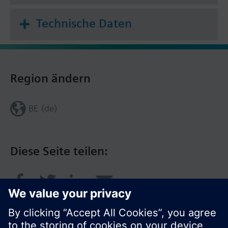
Technische Daten
Die RMU7..0B-1 unterstützen die Sprachen:
Englisch, Deutsch, Französisch, Italienisch,
Spanisch, Portugiesisch, Niederländisch, Dänisch,
Finnisch, Norwegisch, Schwedisch, Polnisch,
Tschechisch, Ungarisch, Russisch, Slowakisch,
Region ändern
Bulgarisch, Griechisch, Rumänisch, Slowenisch,
Serbisch, Kroatisch, Türkisch, Chinesisch.
BE (de)
Erweiterungsmodule ergänzen den Universalregler
und bieten eine funktionale Erweiterung. Sie
werden mit dem Regler über eine Steckverbindung
Diese Seite teilen:
verbunden. Die Erweiterungsmodule können nicht
autonom arbeiten. Die Bedienung, d. h.
Inbetriebnahme und Endbenutzerbedienung, erfolgt
über das Bediengerät des Reglers.
Verwendbare Erweiterungsmodule:
1 Universalmodul RMZ785