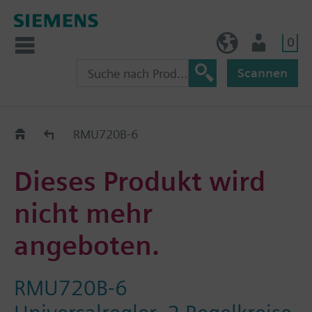
0
BE (de)
Nutzer
Scannen
Austauschhilfe
RMU720B-6
Dieses Produkt wird
nicht mehr
angeboten.
RMU720B-6