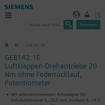
0
BE (de)
Nutzer
Scannen
GEB..1E / GEB..9E (20 Nm)
GEB142.1E
GEB142.1E
Luftklappen-Drehantriebe 20
Nm ohne Federrücklauf,
Potentiometer
Mit selbstzentrierendem Achsadapter für
Achsdurchmesser 8...20,5 mm, Vierkant 8...14,5