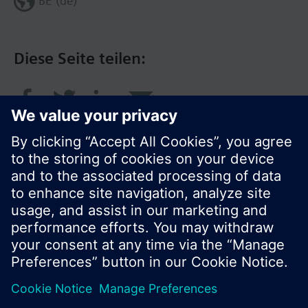
BE (de)
Diese Seite teilen:
© Siemens Schweiz AG 2017
Produktangebot und Preise können pro Land
variieren.
Cookie Hinweis