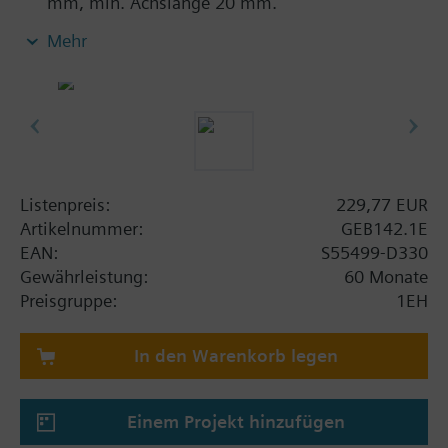
mm, min. Achslänge 20 mm.
Mit Stellungsanzeige und einstellbarem
Mehr
mechanischem Endanschlag
Getriebeausrasttaste für Handverstellung
Ausführung mit Ganzmetallgehäuse aus
Aluminiumdruckguss und Anschlusskabel 0,9 m
Listenpreis:
229,77 EUR
Artikelnummer:
GEB142.1E
EAN:
S55499-D330
Gewährleistung:
60 Monate
Preisgruppe:
1EH
In den Warenkorb legen
Einem Projekt hinzufügen