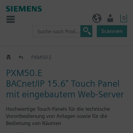
0
BE (de)
Nutzer
Scannen
PXM..E Control Point
PXM50.E
PXM50.E
BACnet/IP 15.6" Touch Panel
mit eingebautem Web-Server
Hochwertige Touch-Panels für die technische
Vorortbedienung von Anlagen sowie für die
Bedienung von Räumen
Optimiert für die lokale Vorortbedienung des