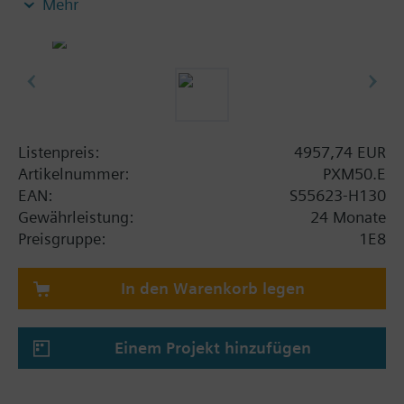
Mehr
Gebäudeautomationssystem Desigo
Eingebauter Web-Server mit einer BACnet/IP
Web-Schnittstelle zum Anschluss eines HTML5
Web-Browsers auf einem Gerät im Netz
Generisches Bedienen und Beobachten der
Anlagenfunktionen (Alarme,
Zeitschaltprogramme, Kalender,
Listenpreis:
4957,74 EUR
Sollwertänderungen, Anzeige von Istwerten etc.)
Artikelnummer:
PXM50.E
Offline-Engineering mit ABT Site
EAN:
S55623-H130
Online-Engineering mit HTML5.0 Web-Browser
Gewährleistung:
24 Monate
Kompakter Aufbau mit geringer Einbautiefe, für
Preisgruppe:
1E8
die Montage in Schaltschranktüre
Wandmontage mit separat bestellbarem
In den Warenkorb legen
Einbaurahmen
15.6" Hochauflösendes, kapazitives Touch-
Display im Breitbild-Format, Auflösung: 1366 x
Einem Projekt hinzufügen
768
LED zur Alarmanzeige bei inaktivem Bildschirm
Betriebsspannung AC 24 V oder DC 24 V