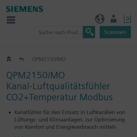
0
BE (de)
Nutzer
Scannen
QPM../MO
QPM2150/MO
QPM2150/MO
Kanal-Luftqualitätsfühler
CO2+Temperatur Modbus
Kanalfühler für den Einsatz in Luftkanälen von
Lüftungs- und Klimaanlagen, zur Optimierung
von Komfort und Energieverbrauch mittels
bedarfsgeregelter Lüftung