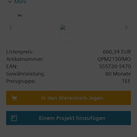
Mehr
Messung von CO2 und Temperatur
Modbus RTU (RS-485)
Wartungsfreies CO2-Messelement
Keine Rekalibrierung erforderlich
Taste für automatische Ereignisadressierung mit
Climatix-Controllern
DIP-Schalter für Einstellungen mit anderen
Listenpreis:
660,34 EUR
Controllern
Artikelnummer:
QPM2150/MO
EAN:
S55720-S470
Gewährleistung:
60 Monate
Preisgruppe:
1EE
In den Warenkorb legen
Einem Projekt hinzufügen