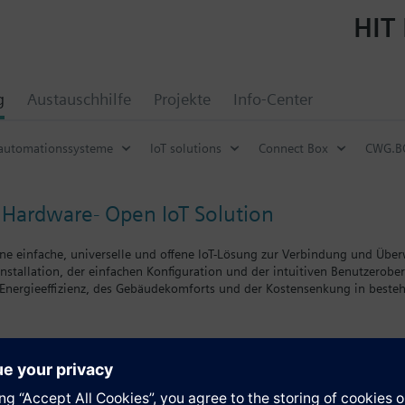
HIT 
g
Austauschhilfe
Projekte
Info-Center
automationssysteme
IoT solutions
Connect Box
CWG.B
U
Hardware- Open IoT Solution
ine einfache, universelle und offene IoT-Lösung zur Verbindung und Übe
Installation, der einfachen Konfiguration und der intuitiven Benutzerobe
 Energieeffizienz, des Gebäudekomforts und der Kostensenkung in beste
 500 anschlussfertigen Feldgeräten
erter von 11 Kommunikationsprotokollen, sowohl Standard- als auch prop
tenabruf in 10-Minuten-Intervallen (ausgenommen IoT-Sensoren, die ihr
 (Downlink) werden sofort gesendet
e
onnektivität über 4G IP, Feldbus