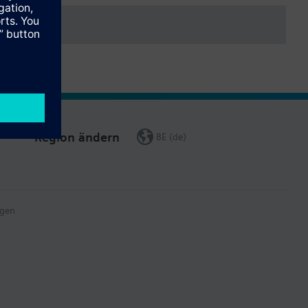
Region ändern
BE (de)
gen