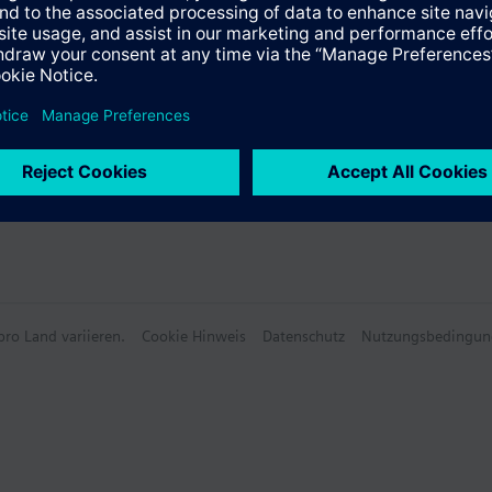
s über 4G
T-Netzwerk auf Basis von LoRa
e Daten
egration bis hin zu Anwendungen von Drittanbietern
 Netzwerkkenntnisse erforderlich dank 4G-Cloud-Konnektivität
er Benutzerkonsole auf connectbox.siemens.com enthalten
anagement und Dokumentation
ro Land variieren.
Cookie Hinweis
Datenschutz
Nutzungsbedingun