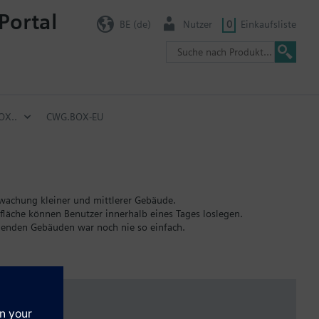
Portal
BE (de)
Nutzer
0
Einkaufsliste
OX..
CWG.BOX-EU
rwachung kleiner und mittlerer Gebäude.
rfläche können Benutzer innerhalb eines Tages loslegen.
henden Gebäuden war noch nie so einfach.
rietäre, drahtgebundene und Funkprotokolle
e eigenen Frequenzen haben, um den Batterieverbrauch zu