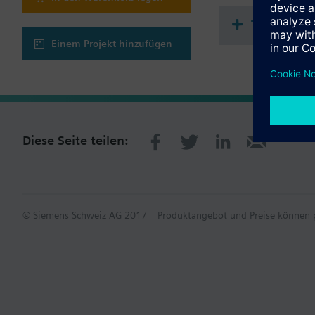
- Over-the-air-Update
- Lokales privates Io
Technisch
- Leistungsstarke Int
- Full-Service, keine
Einem Projekt hinzufügen
- BMS Essentials in d
- Öffentliches API-M
Diese Seite teilen:
© Siemens Schweiz AG 2017
Produktangebot und Preise können p