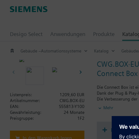
Desigo Select
Anwendungen
Produkte
Katalo
Gebäude –Automationssysteme
Katalog
Gebäude
CWG.BOX-E
Connect Box 
Die Connect Box ist e
Dank der Plug & Play-
Listenpreis:
1209,60 EUR
Die Verbesserung der
Artikelnummer:
CWG.BOX-EU
EAN:
S55813-Y100
Mehr
- Bibliothek mit über
Gewährleistung:
24 Monate
- Intelligenter Konv
Preisgruppe:
1F2
- Standardmäßiger Da
minimieren). Befehle
Dokument
- Lokale oder Cloud-K
In den Warenkorb legen