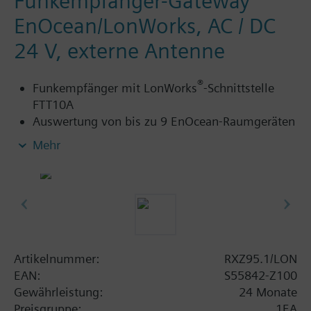
Funkempfänger-Gateway
EnOcean/LonWorks, AC / DC
24 V, externe Antenne
®
Funkempfänger mit LonWorks
-Schnittstelle
FTT10A
Auswertung von bis zu 9 EnOcean-Raumgeräten
(Raumtemperatur und Sollwertverstellung)
Mehr
Zusatzinformation
Verwendbar mit:
Desigo RXC
®
Geräte / Systeme mit LonWorks
-
Kommunikation
Artikelnummer:
RXZ95.1/LON
Eine externen Antenne gehört zum Lieferumfang.
EAN:
S55842-Z100
Gewährleistung:
24 Monate
Preisgruppe:
1EA