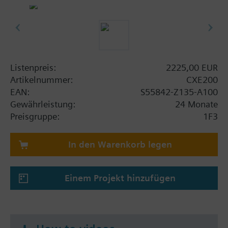
Ethernet-Ports für WAN und LAN
WLAN-Schnittstelle für Engineering und
Inbetriebnahme
Betriebsspannung AC 24 V oder DC 24 V
Montage auf Standardschienen oder
Wandmontage
Listenpreis:
2225,00 EUR
Steckbare Schraubklemmenblöcke
Artikelnummer:
CXE200
Fernzugriff über Tool, Aktualisierung und
EAN:
S55842-Z135-A100
Konfiguration über Siemens Cloud-Dienste
Gewährleistung:
24 Monate
(abhängig von der Firmware)
Preisgruppe:
1F3
Summary
In den Warenkorb legen
CXE200 ist ein vorprogrammierter Edge-Controller
zur Steuerung und Regelung von technischen
Einrichtungen in Gebäuden sowie der Erfassung
Einem Projekt hinzufügen
von Daten. Er vereint die grundlegenden
Funktionen eines Gateways mit denjenigen eines
Edge-Controllers. Das Gerät integriert Thermostaten
und Zähler über Plug&Play, die alle über die Cloud-