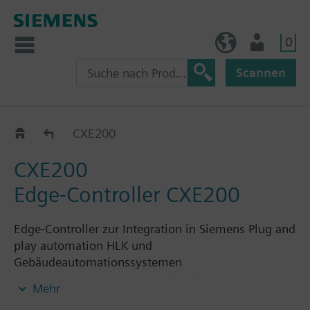
0
BE (de)
Nutzer
Scannen
Hardware
CXE200
CXE200
Edge-Controller CXE200
Edge-Controller zur Integration in Siemens Plug and
play automation HLK und
Gebäudeautomationssystemen
Integration von Modbus (RTU) und M-Bus-
Mehr
Datenpunkten