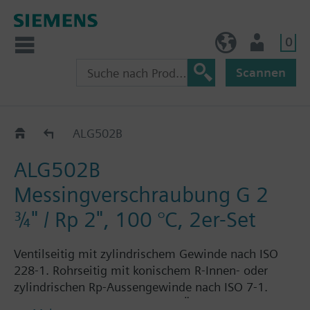
0
BE (de)
Nutzer
Scannen
ALG..2
ALG502B
ALG502B
Messingverschraubung G 2
¾" / Rp 2", 100 °C, 2er-Set
Ventilseitig mit zylindrischem Gewinde nach ISO
228-1. Rohrseitig mit konischem R-Innen- oder
zylindrischen Rp-Aussengewinde nach ISO 7-1.
Jedes Set ALG..2 besteht aus 2 Überwurfmuttern, 2