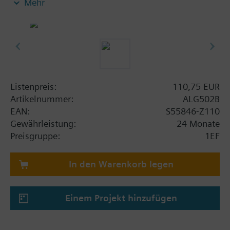
Mehr
Einlegemuttern und 2 Flachdichtungen.
Zusatzinformation
Rohrseitig mit Innengewinde.
Listenpreis:
110,75 EUR
Artikelnummer:
ALG502B
EAN:
S55846-Z110
Gewährleistung:
24 Monate
Preisgruppe:
1EF
In den Warenkorb legen
Einem Projekt hinzufügen