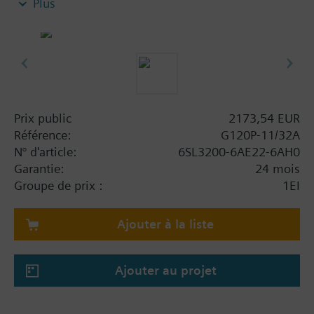
Plus
notamment : module de puissance PM230, unité de
commande CU230P-2-BT avec tôle de blindage sans
panneau.
Information complémentaire
Lors de l'utilisation d'un kit de blindage pour le
module d'alimentation, la hauteur totale augmente
Prix public
2173,54 EUR
comme suit : FSAA : 80 mm ; FSB : 78 mm ; FSC :
Référence:
G120P-11/32A
77 mm ; FSD, FSE, FSF : 123 mm.
N° d'article:
6SL3200-6AE22-6AH0
La profondeur augmente de 10 mm lorsqu'on
Garantie:
24 mois
utilise un BOP-2 et de 20 mm lorsqu'on utilise un
Groupe de prix :
1EI
IOP-2.
Ajouter à la liste
Ajouter au projet