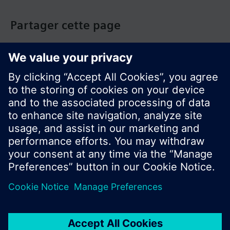
Partager cette page
© Siemens Switzerland Ltd. Building Technologies
Group - 2016
Le portefeuille des produits peut varier en
fonction du pays
| Protection des données