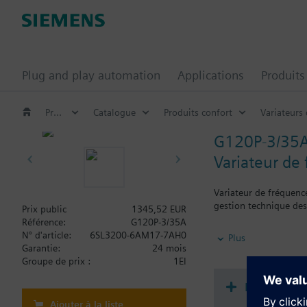
Plug and play automation
Applications
Produits
Produits confort
Catalogue
Produits confort
Variateurs 
G120P-3/35
Variateur de
Variateur de fréquenc
gestion technique de
Prix public
1345,52 EUR
Référence:
G120P-3/35A
Information complém
N° d'article:
6SL3200-6AM17-7AH0
Plus
Lors de l'utilisation
Garantie:
24 mois
Groupe de prix :
1EI
Documenta
Ajouter à la liste