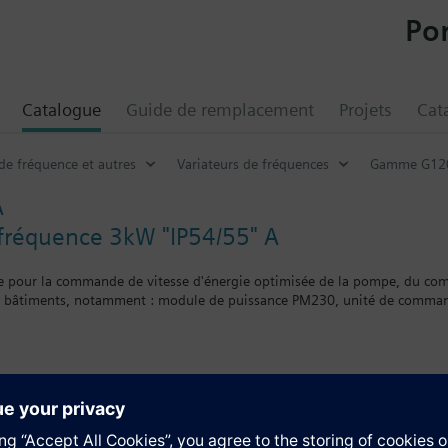
Por
Catalogue
Guide de remplacement
Projets
Cat
de fréquence et autres
Variateurs de fréquences
Gamme G120
A
 fréquence 3kW "IP54/55" A
e pour la commande de vitesse d'énergie optimisée de la pompe, du comp
s bâtiments, notamment : module de puissance PM230, unité de comman
entaire
 d'un BOP-2 ou d'un couvercle d'obturation, la profondeur augmente de 
tion