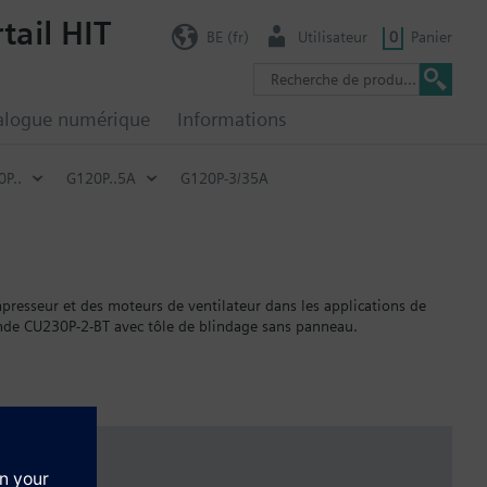
tail HIT
BE (fr)
Utilisateur
0
Panier
alogue numérique
Informations
P..
G120P..5A
G120P-3/35A
resseur et des moteurs de ventilateur dans les applications de
de CU230P-2-BT avec tôle de blindage sans panneau.
5 mm, et avec une PIO de 15 mm.