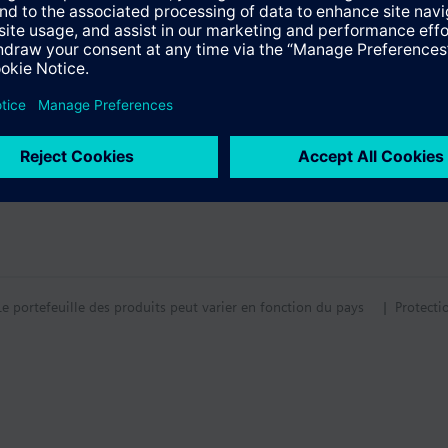
tif technique
ntal compatible
Le portefeuille des produits peut varier en fonction du pays
| Protecti