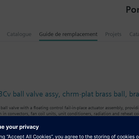
Por
Catalogue
Guide de remplacement
Projets
Cat
Cv ball valve assy, chrm-plat brass ball, br
ball valve with a floating control fail-in-place actuator assembly, providi
 in convectors, fan coil units, unit conditioners, radiation and reheat co
chrome-plated brass ball and brass stem, and an operating handle that can