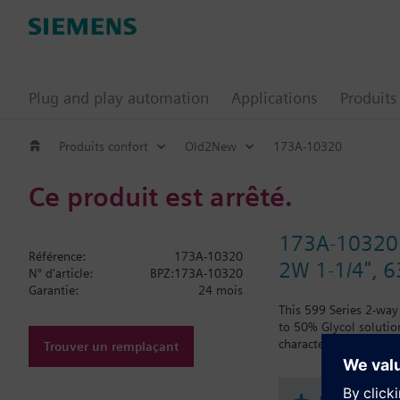
Plug and play automation
Applications
Produits
Produits confort
Old2New
173A-10320
Ce produit est arrêté.
173A-10320
Référence:
173A-10320
2W 1-1/4", 63
N° d'article:
BPZ:173A-10320
Garantie:
24 mois
This 599 Series 2-way 
to 50% Glycol solution
characteristic, with 
Trouver un remplaçant