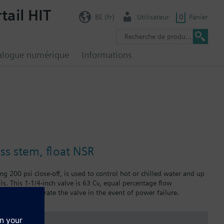
tail HIT
BE (fr)
Utilisateur
0
Panier
alogue numérique
Informations
ass stem, float NSR
ng 200 psi close-off, is used to control hot or chilled water and up
ils. This 1-1/4-inch valve is 63 Cv, equal percentage flow
 manually operate the valve in the event of power failure.