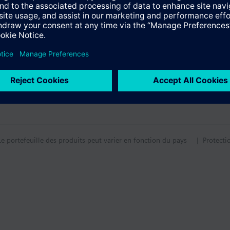
tion
tif technique
Le portefeuille des produits peut varier en fonction du pays
| Protecti