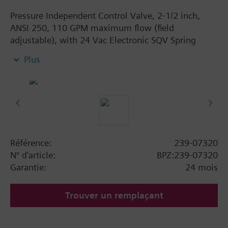
Pressure Independent Control Valve, 2-1/2 inch,
ANSI 250, 110 GPM maximum flow (field
adjustable), with 24 Vac Electronic SQV Spring
Return Actuator, 3P (floating), 0-10V or 4-20mA,
Plus
Fail Closed
Référence:
239-07320
N° d'article:
BPZ:239-07320
Garantie:
24 mois
Trouver un remplaçant