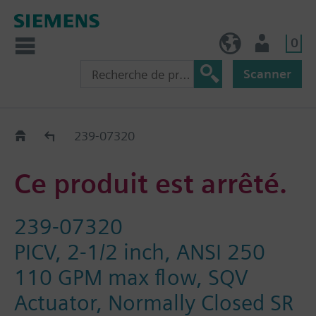
0
BE (fr)
Utilisateur
Scanner
Old2New
239-07320
Ce produit est arrêté.
239-07320
PICV, 2-1/2 inch, ANSI 250
110 GPM max flow, SQV
Actuator, Normally Closed SR