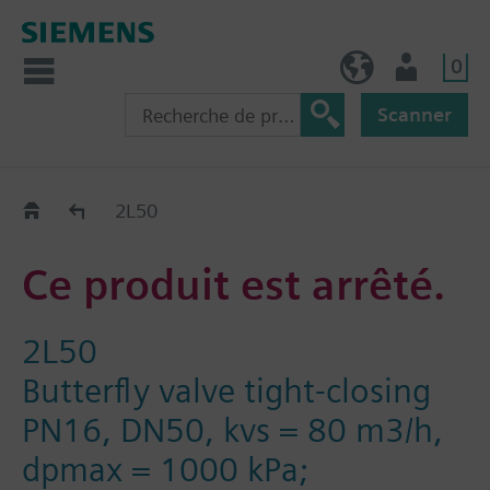
0
BE (fr)
Utilisateur
Scanner
Old2New
2L50
Ce produit est arrêté.
2L50
Butterfly valve tight-closing
PN16, DN50, kvs = 80 m3/h,
dpmax = 1000 kPa;