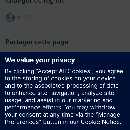
Changer de région
BE (fr)
Partager cette page
© Siemens Switzerland Ltd. Building Technologies
Group - 2016