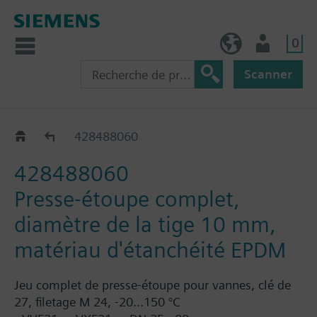
0
BE (fr)
Utilisateur
Scanner
Replacement sealing glands for VVF63..
428488060
428488060
Presse-étoupe complet,
diamètre de la tige 10 mm,
matériau d'étanchéité EPDM
Jeu complet de presse-étoupe pour vannes, clé de
27, filetage M 24, -20...150 °C