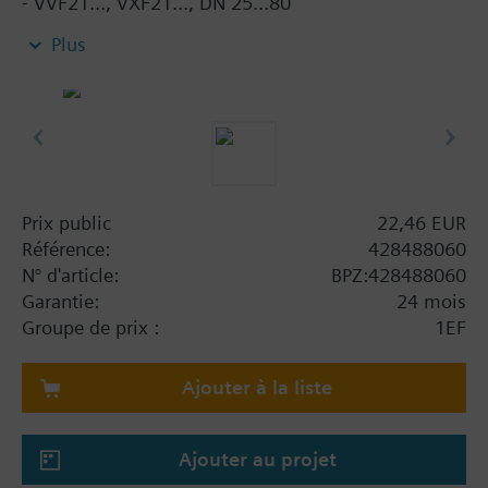
- VVF21..., VXF21..., DN 25...80
- VVF31..., VXF31..., DN 15...80
Plus
- VVF40..., VXF40..., DN 15...80
- VXF41..., DN 15...40
- VVF52..., DN 15...40
- VVF43..., VXF43..., DN 65...150 (pour les fluides <
-5 °C)
- VVF53..., VXF53..., DN 15...150 (pour les milieux
< -5 °C)
Prix public
22,46 EUR
Référence:
428488060
En cas d'utilisation de vannes des conduites
N° d'article:
BPZ:428488060
V..F43... ou V..F53... avec un élément chauffant de
Garantie:
24 mois
tige et une température de fluide inférieure à -5 °C,
Groupe de prix :
1EF
le presse-étoupe de la tige doit être remplacé.
Ajouter à la liste
Ajouter au projet