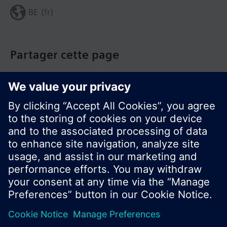
BE (fr)
Partager cette page
© Siemens Switzerland Ltd. Building Technologies
Group - 2016
Le portefeuille des produits peut varier en
fonction du pays