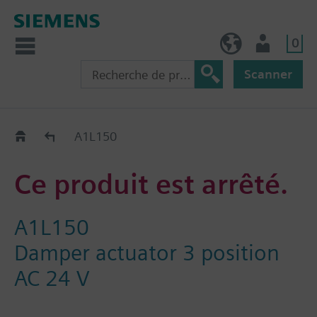
0
BE (fr)
Utilisateur
Scanner
Old2New
A1L150
Ce produit est arrêté.
A1L150
Damper actuator 3 position
AC 24 V