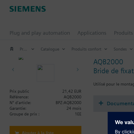
Plug and play automation
Applications
Produits
Produits confort
Catalogue
Produits confort
Sondes
AQB2000
Bride de fix
Utilisé pour le montag
Prix public
21,42 EUR
Référence:
AQB2000
Documenta
N° d'article:
BPZ:AQB2000
Garantie:
24 mois
Groupe de prix :
1EE
Ajouter à la liste