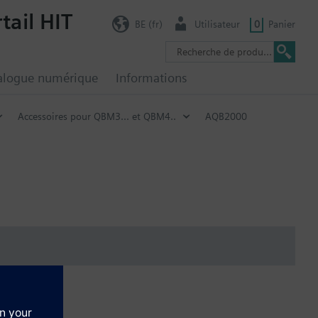
tail HIT
BE (fr)
Utilisateur
0
Panier
alogue numérique
Informations
Accessoires pour QBM3... et QBM4..
AQB2000