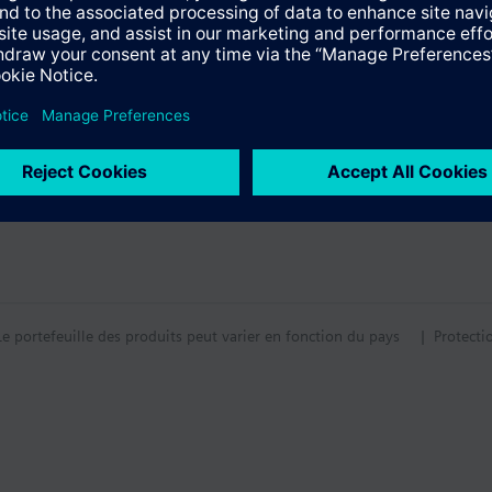
Le portefeuille des produits peut varier en fonction du pays
| Protecti