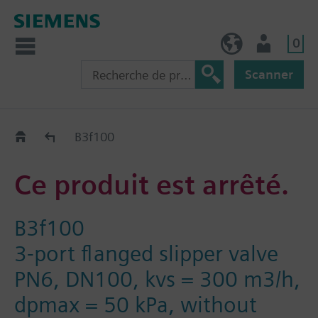
0
BE (fr)
Utilisateur
Scanner
Old2New
B3f100
Ce produit est arrêté.
B3f100
3-port flanged slipper valve
PN6, DN100, kvs = 300 m3/h,
dpmax = 50 kPa, without