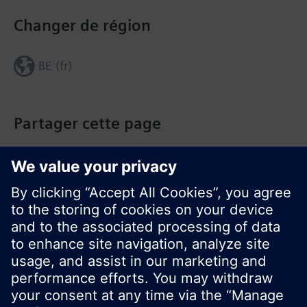
Changer de région
BE (fr)
Partager cette page
© Siemens Switzerland Ltd. Building Technologies