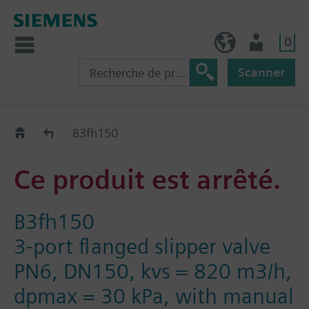
0
BE (fr)
Utilisateur
Scanner
Old2New
B3fh150
Ce produit est arrêté.
B3fh150
3-port flanged slipper valve
PN6, DN150, kvs = 820 m3/h,
dpmax = 30 kPa, with manual