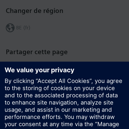
Changer de région
BE (fr)
Partager cette page
© Siemens Switzerland Ltd. Building Technologies