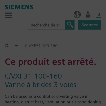
0
BE (fr)
Utilisateur
Scanner
Old2New
C/VXF31.100-160
Ce produit est arrêté.
C/VXF31.100-160
Vanne à brides 3 voies
Can be used as a control or diverting valve in
heating, district heat, ventilation or air conditioning