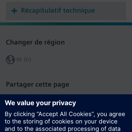
Récapitulatif technique
Changer de région
BE (fr)
Partager cette page