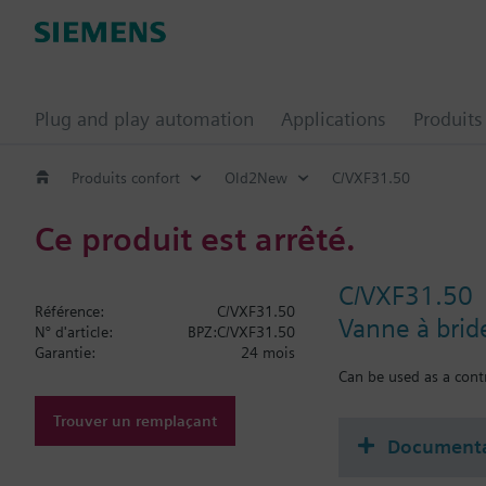
Plug and play automation
Applications
Produits
Produits confort
Old2New
C/VXF31.50
Ce produit est arrêté.
C/VXF31.50
Référence:
C/VXF31.50
Vanne à brid
N° d'article:
BPZ:C/VXF31.50
Garantie:
24 mois
Can be used as a contr
Trouver un remplaçant
Documenta