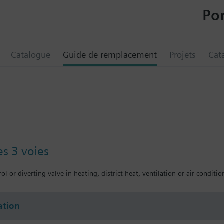
Por
Catalogue
Guide de remplacement
Projets
Cat
es 3 voies
ol or diverting valve in heating, district heat, ventilation or air conditio
tion