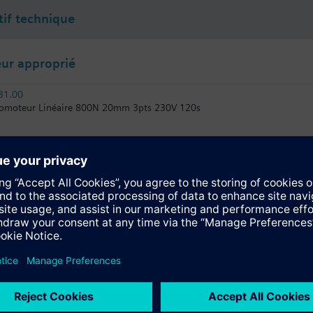
tif technique
ur approprié
31.00
omoteur Linéaire 800N 20mm 3pts 230V 120s
31.03
omoteur Linéaire 800N 20mm 3pts 230V 30s
81.03
omoteur Linéaire 800N 20mm 3pts 24V 30s
61.03U
omoteur, 800 N, 20 mm, AC/DC 24 V, DC 0…10 V / DC 4…20 mA, 30 s, U