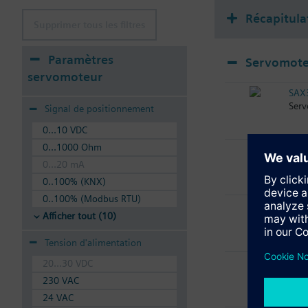
Récapitula
Supprimer tous les filtres
Paramètres
Servomote
servomoteur
SAX
Serv
Signal de positionnement
0...10 VDC
0...1000 Ohm
SAX
Serv
0...20 mA
0..100% (KNX)
0..100% (Modbus RTU)
SAX
Afficher tout (10)
Serv
Tension d'alimentation
SAX
20...30 VDC
Serv
230 VAC
24 VAC