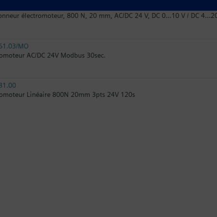
61.03
onneur électromoteur, 800 N, 20 mm, AC/DC 24 V, DC 0...10 V / DC 4...2
61.03/MO
vomoteur AC/DC 24V Modbus 30sec.
81.00
omoteur Linéaire 800N 20mm 3pts 24V 120s