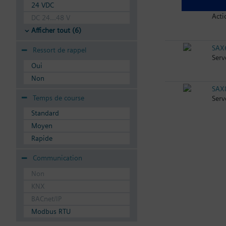
24 VDC
SAX
Acti
DC 24...48 V
Afficher tout (6)
SAX
Ressort de rappel
Ser
Oui
Non
SAX
Temps de course
Serv
Standard
Moyen
Rapide
Communication
Non
KNX
BACnet/IP
Modbus RTU