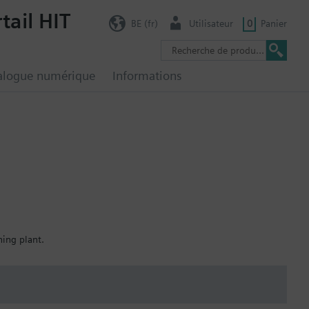
tail HIT
BE (fr)
Utilisateur
0
Panier
alogue numérique
Informations
ning plant.