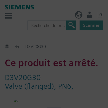
0
BE (fr)
Utilisateur
Scanner
Old2New
D3V20G30
Ce produit est arrêté.
D3V20G30
Valve (flanged), PN6,