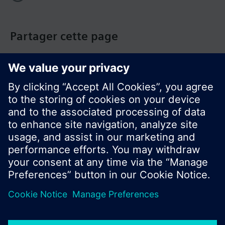
Partager cette page
© Siemens Switzerland Ltd. Building Technologies
Group - 2016
Le portefeuille des produits peut varier en
fonction du pays