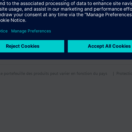
Le portefeuille des produits peut varier en fonction du pays
| Protecti