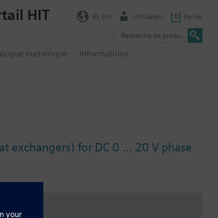
tail HIT
BE (fr)
Utilisateur
0
Panier
alogue numérique
Informations
at exchangers) for DC 0 ... 20 V phase