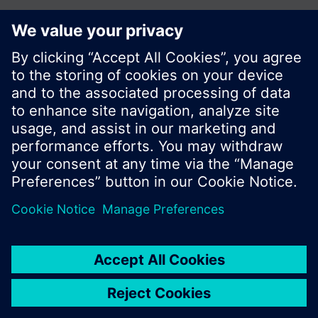
© Siemens Switzerland Ltd. Building Technologies
Group - 2016
Le portefeuille des produits peut varier en
fonction du pays
| Protection des données
Conditions d'utilisation