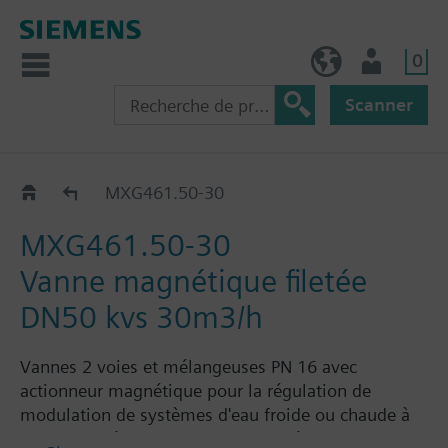
0
BE (fr)
Utilisateur
Scanner
MXG461..
MXG461.50-30
MXG461.50-30
Vanne magnétique filetée
DN50 kvs 30m3/h
Vannes 2 voies et mélangeuses PN 16 avec
actionneur magnétique pour la régulation de
modulation de systèmes d'eau froide ou chaude à
basse température en circuits fermés. Avec