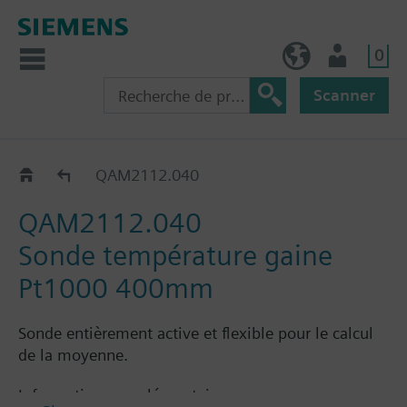
0
BE (fr)
Utilisateur
Scanner
QAM21..
QAM2112.040
QAM2112.040
Sonde température gaine
Pt1000 400mm
Sonde entièrement active et flexible pour le calcul
de la moyenne.
Information complémentaire