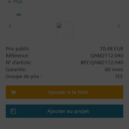
Plus
Remarque sur la fixation :
Livrés complet avec bride de montage.
Prix public
70,48 EUR
Référence:
QAM2112.040
N° d'article:
BPZ:QAM2112.040
Garantie:
60 mois
Groupe de prix :
1EE
Ajouter à la liste
Ajouter au projet