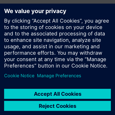
© Siemens Switzerland Ltd. Building Technologies
Group - 2016
Le portefeuille des produits peut varier en
fonction du pays
| Protection des données
Conditions d'utilisation