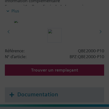
Information complémentaire
For use with all media, included ammonia.
Plus
Référence:
QBE2000-P10
N° d'article:
BPZ:QBE2000-P10
Trouver un remplaçant
Documentation