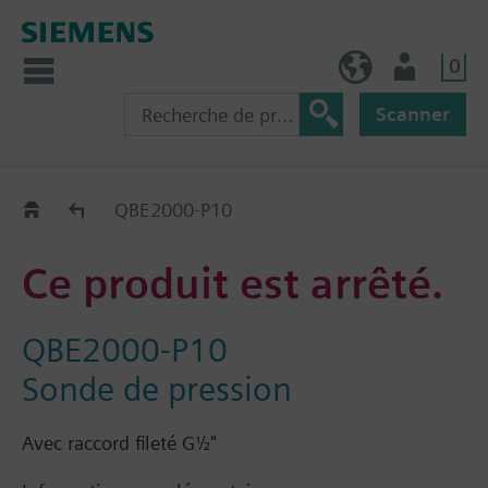
0
BE (fr)
Utilisateur
Scanner
Old2New
QBE2000-P10
Ce produit est arrêté.
QBE2000-P10
Sonde de pression
Avec raccord fileté G½"