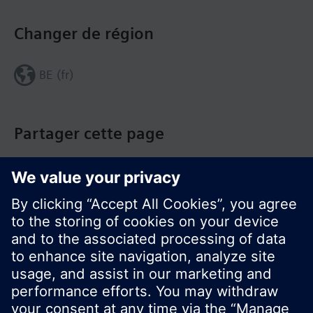
Changer de région
BE (fr)
Partager cette page
© Siemens Switzerland Ltd. Building Technologies