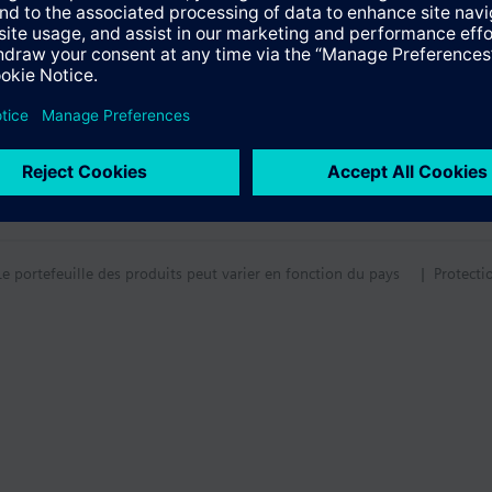
Le portefeuille des produits peut varier en fonction du pays
| Protecti