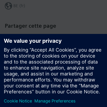
BE (fr)
Partager cette page
© Siemens Switzerland Ltd. Building Technologies
Group - 2016
Le portefeuille des produits peut varier en
fonction du pays