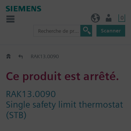
0
BE (fr)
Utilisateur
Scanner
Old2New
RAK13.0090
Ce produit est arrêté.
RAK13.0090
Single safety limit thermostat
(STB)