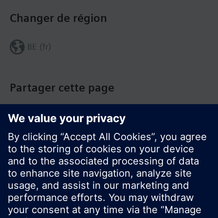
Changer de région
BE (fr)
Partager cette page
© Siemens Switzerland Ltd. Building Technologies