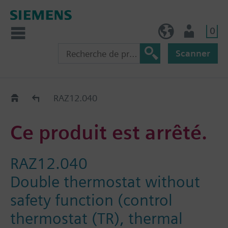
0
BE (fr)
Utilisateur
Scanner
Old2New
RAZ12.040
Ce produit est arrêté.
RAZ12.040
Double thermostat without
safety function (control
thermostat (TR), thermal