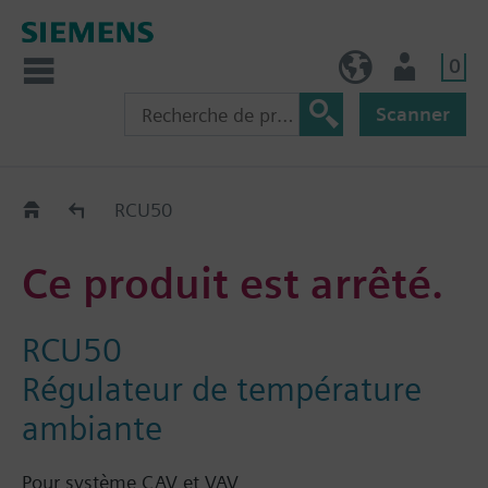
0
BE (fr)
Utilisateur
Scanner
Old2New
RCU50
Ce produit est arrêté.
RCU50
Régulateur de température
ambiante
Pour système CAV et VAV