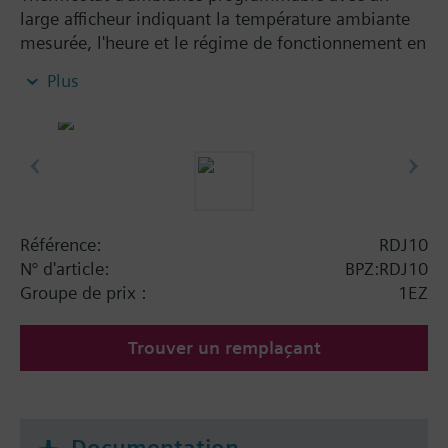
large afficheur indiquant la température ambiante
mesurée, l'heure et le régime de fonctionnement en
cours.
Plus
La rotation à droite ou à gauche du grand bouton
situé en façade permet d'effectuer très facilement
les différents réglages pour l'heure et les
dérogations et réglages des consignes de
températures confort/économie désirées.
Préprogrammation horaire facilement modifiable.
Régime journalier automatique avec 2 périodes de
Référence:
RDJ10
confort par jour.
N° d'article:
BPZ:RDJ10
Températures de consignes réglables : confort,
Groupe de prix :
1EZ
économie.
3 régimes permanents : confort, économie ou en
Trouver un remplaçant
attente.
Alimenté par 2 piles fournies, avec réserve de
marche lors de leur remplacement.
Raccordement 2 fils.
Documentation