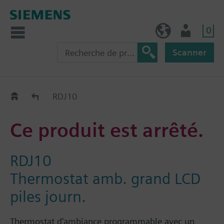
0
BE (fr)
Utilisateur
Scanner
Old2New
RDJ10
Ce produit est arrêté.
RDJ10
Thermostat amb. grand LCD
piles journ.
Thermostat d'ambiance programmable avec un