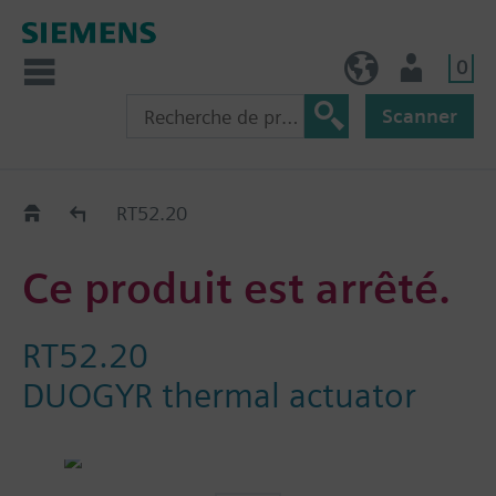
0
BE (fr)
Utilisateur
Scanner
Old2New
RT52.20
Ce produit est arrêté.
RT52.20
DUOGYR thermal actuator