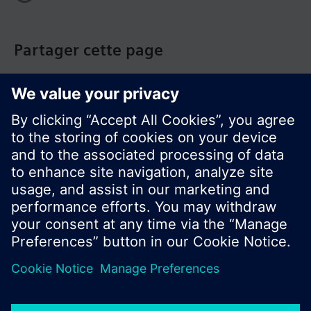
Partager cette page
© Siemens Switzerland Ltd. Building Technologies
Group - 2016
Le portefeuille des produits peut varier en
fonction du pays