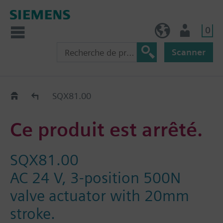
0
BE (fr)
Utilisateur
Scanner
Old2New
SQX81.00
Ce produit est arrêté.
SQX81.00
AC 24 V, 3-position 500N
valve actuator with 20mm
stroke.