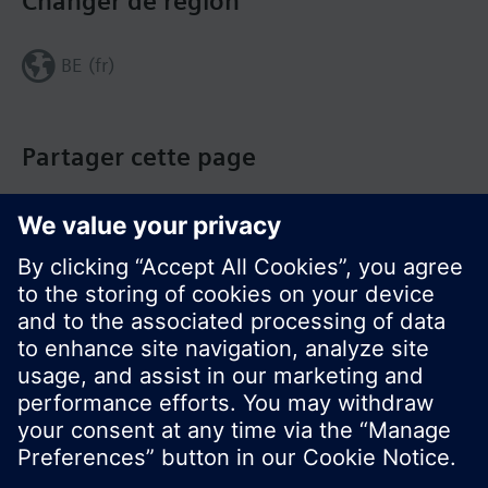
Changer de région
BE (fr)
Partager cette page
© Siemens Switzerland Ltd. Building Technologies
Group - 2016