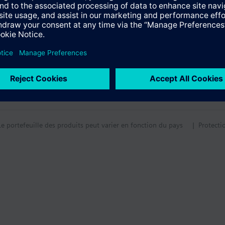
Le portefeuille des produits peut varier en fonction du pays
| Protecti