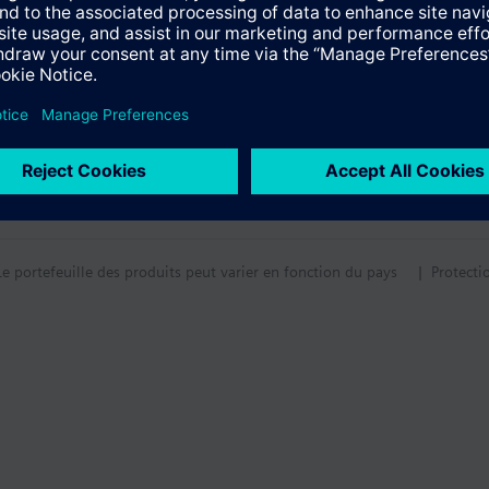
Le portefeuille des produits peut varier en fonction du pays
| Protecti