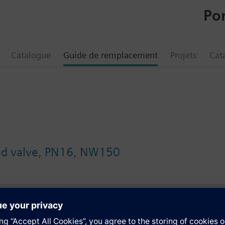
Por
Catalogue
Guide de remplacement
Projets
Cat
ged valve, PN16, NW150
tion