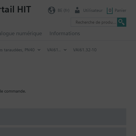
tail HIT
BE (fr)
Utilisateur
0
Panier
alogue numérique
Informations
es taraudées, PN40
VAI61..
VAI61.32-10
e de commande.