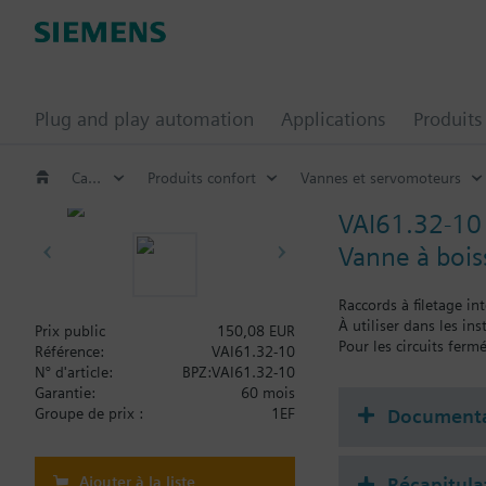
Plug and play automation
Applications
Produits
Catalogue
Produits confort
Vannes et servomoteurs
VAI61.32-10
Vanne à boi
Raccords à filetage int
À utiliser dans les i
Prix public
150,08 EUR
Pour les circuits fermé
Référence:
VAI61.32-10
N° d'article:
BPZ:VAI61.32-10
Garantie:
60 mois
Documenta
Groupe de prix :
1EF
Ajouter à la liste
Récapitula