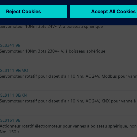
Servomoteur 7Nm 2pts 230V~ RaZ V. b. sphér.
GLB141.9E
Servomoteur 10Nm 3pts 24V~ V. à boisseau sphérique
GLB341.9E
Servomoteur 10Nm 3pts 230V~ V. à boisseau sphérique
GLB111.9E/MO
Servomoteur rotatif pour clapet d'air 10 Nm, AC 24V, Modbus pour vann
GLB111.9E/KN
Servomoteur rotatif pour clapet d'air 10 Nm, AC 24V, KNX pour vanne à
GLB161.9E
Actionneur rotatif électromoteur pour vannes à boisseau sphérique, non-
Nm, 150 s