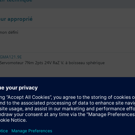
ur approprié
non défini
GMA121.9E
Servomoteur 7Nm 2pts 24V RaZ V. à boisseau sphérique
GMA131.9E
Servomoteur 7Nm 3pts 24V RaZ V. à boisseau sphérique
GMA161.9E
Servomoteur 7Nm 0..10V- 24V RaZ V. b. sphér.
GMA321.9E