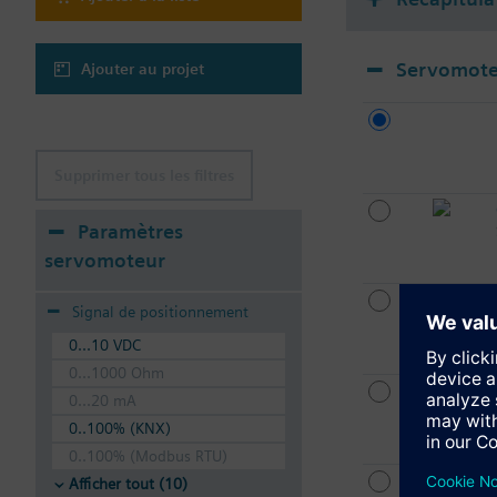
Servomote
Ajouter au projet
Supprimer tous les filtres
Paramètres
servomoteur
Signal de positionnement
0...10 VDC
0...1000 Ohm
0...20 mA
0..100% (KNX)
0..100% (Modbus RTU)
Afficher tout (10)