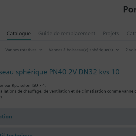
Por
Catalogue
Guide de remplacement
Projets
Cat
Vannes rotatives
Vannes à boisseau(x) sphérique(s)
2 voi
sseau sphérique PN40 2V DN32 kvs 10
érieur Rp.. selon ISO 7-1.
nstallations de chauffage, de ventilation et de climatisation comme vann
s.
tion
tif technique