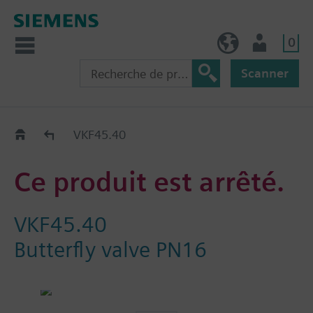
0
BE (fr)
Utilisateur
Scanner
Old2New
VKF45.40
Ce produit est arrêté.
VKF45.40
Butterfly valve PN16