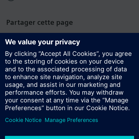
Partager cette page
© Siemens Switzerland Ltd. Building Technologies
Group - 2016
Le portefeuille des produits peut varier en
fonction du pays