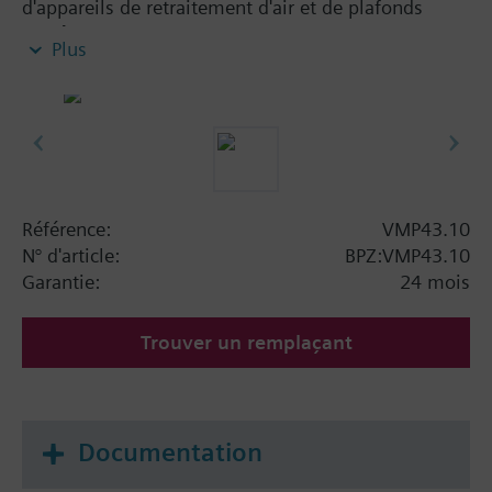
d'appareils de retraitement d'air et de plafonds
rafraîchissants. Avec garniture interne en acier fin et
Plus
ressort de rappel de 300 N pour pression de
fermeture élevée.
Fluides admissibles : eau (selon VDE 2035), max.
50 % de glycol.
Attention
Référence:
VMP43.10
Note: VMP43.. Valves may only be used as mixing
N° d'article:
BPZ:VMP43.10
or 2-port valves, not as diverting valves.
Garantie:
24 mois
Trouver un remplaçant
Documentation