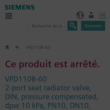
0
BE (fr)
Utilisateur
Scanner
Old2New
VPD110B-60
Ce produit est arrêté.
VPD110B-60
2-port seat radiator valve,
DIN, pressure compensated,
dpw 10 kPa, PN10, DN10,