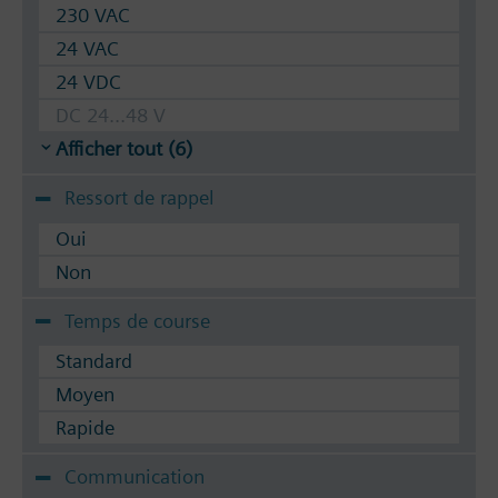
Les vannes peuvent fonctionner avec les
230 VAC
servomoteurs Siemens de type
24 VAC
SSA.../STA../RT../REH... / STA.. / STS61.. / RTN..
24 VDC
DC 24...48 V
Afficher tout (6)
Ressort de rappel
Oui
Non
Temps de course
Standard
Moyen
Rapide
Communication