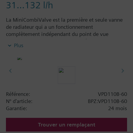
31...132 l/h
La MiniCombiValve est la première et seule vanne
de radiateur qui a un fonctionnement
complètement indépendant du point de vue
hydraulique. Elle fournit simultanément deux
Plus
fonctions : premièrement elle comprend une vanne
de régulation pour l'influence du flux volumique et
deuxièmement un régulateur de pression pour
l'équilibrage hydraulique automatique. Avec la tête
de régulation, la MiniCombiValve permet la
construction de circuits de régulation de chauffage
optimal et supprime le problème du réglage
Référence:
VPD110B-60
hydraulique. Les vannes d'équilibrage dans la
N° d'article:
BPZ:VPD110B-60
conduite montante ne sont plus nécessaires. De
Garantie:
24 mois
plus, aucun équilibrage hydraulique n'est
nécessaire. La MiniCombiValve régule tout partout
Trouver un remplaçant
à n'importe quel endroit : individuellement sur