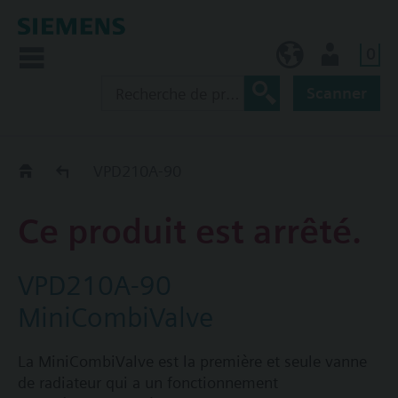
0
BE (fr)
Utilisateur
Scanner
Old2New
VPD210A-90
Ce produit est arrêté.
VPD210A-90
MiniCombiValve
La MiniCombiValve est la première et seule vanne
de radiateur qui a un fonctionnement