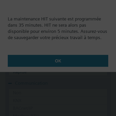
Afficher tout (6)
Ressort de rappel
La maintenance HIT suivante est programmée
dans 35 minutes. HIT ne sera alors pas
Oui
disponible pour environ 5 minutes. Assurez-vous
Non
de sauvegarder votre précieux travail à temps.
Temps de course
Standard
OK
Moyen
Rapide
Communication
Non
KNX
BACnet/IP
Modbus RTU