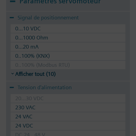
Paramètres servomoteur
confort et d'économies d'énergie.
- Aucun bruit
Signal de positionnement
- Des vannes d'équilibrage dans la conduite
montante ne sont plus requises
0...10 VDC
- Plus d'équilibrage hydraulique nécessaire
0...1000 Ohm
- Coûts de réglage moindres
0...20 mA
- La planification est simplifiée
0..100% (KNX)
Information complémentaire
0..100% (Modbus RTU)
Garniture (embout) avec revêtement antigoutte.
Afficher tout (10)
Fluides adaptés : Eau (conformément à VDI 2035)‚
Tension d'alimentation
eau avec antigel
20...30 VDC
Les vannes peuvent fonctionner avec les
230 VAC
servomoteurs Siemens de type
24 VAC
SSA.../STA../RT../REH... / STA.. / STS61.. / RTN..
24 VDC
DC 24...48 V