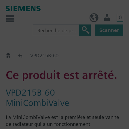
0
BE (fr)
Utilisateur
Scanner
Old2New
VPD215B-60
Ce produit est arrêté.
VPD215B-60
MiniCombiValve
La MiniCombiValve est la première et seule vanne
de radiateur qui a un fonctionnement