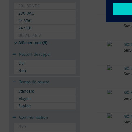
Serv
20...30 VDC
230 VAC
SKC
24 VAC
Serv
24 VDC
DC 24...48 V
Afficher tout (6)
SKC
Ser
Ressort de rappel
Oui
SKC
Non
Serv
Temps de course
Standard
SKC
Serv
Moyen
Rapide
SKC
Communication
Serv
Non