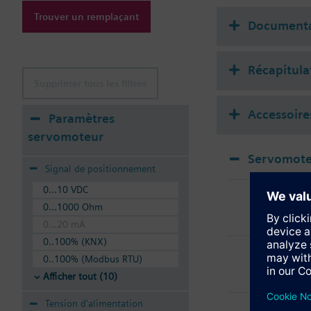
Trouver un remplaçant
Documenta
Récapitula
Supprimer tous les filtres
Accessoire
Paramètres
servomoteur
Servomote
Signal de positionnement
SKC
0...10 VDC
Serv
0...1000 Ohm
0...20 mA
0..100% (KNX)
SKC
Serv
0..100% (Modbus RTU)
Afficher tout (10)
SKC
Tension d'alimentation