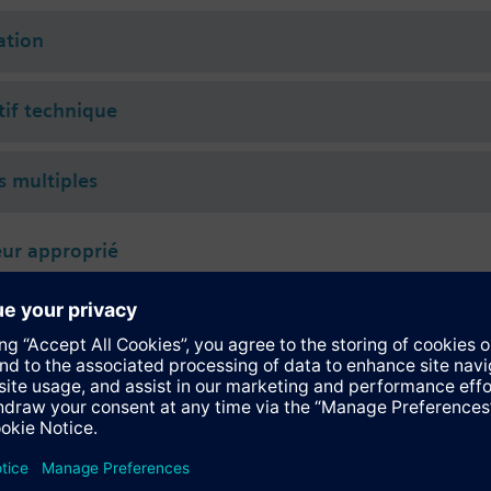
tion
tif technique
s multiples
ur approprié
32.61
omoteur pour vanne VXF31 et VVF32 de Ø 100 à Ø 150 mm AC 230V 120s
82.61
omoteur pour vanne VXF31 et VVF32 de Ø 100 à Ø 150 mm AC 24V 3pts 1
82.60