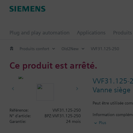
Plug and play automation
Applications
Produits
Produits confort
Old2New
VVF31.125-250
Ce produit est arrêté.
VVF31.125-
Vanne siège
Peut être utilisée co
Référence:
VVF31.125-250
Information complém
N° d'article:
BPZ:VVF31.125-250
Servomoteurs admissi
Garantie:
24 mois
Plus
- SKB... / SKD... / SQ
- SKC... pour Ø de 1