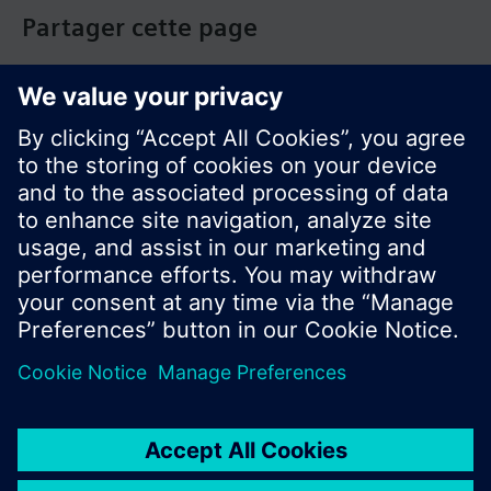
Partager cette page
© Siemens Switzerland Ltd. Building Technologies
Group - 2016
Le portefeuille des produits peut varier en
fonction du pays
| Protection des données