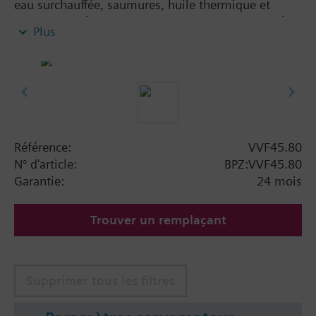
eau surchauffée, saumures, huile thermique et
vapeur saturée dans des circuits ouverts et fermés
Plus
Information complémentaire
Pour commander les corps de vanne pour
température de fluide de 140...180 °C, veuillez
ajouter " (4) " à la fin de la référence produit.
Servomoteurs admissibles :
- SKB... pour Ø jusqu à 50 mm
Référence:
VVF45.80
- SKC... pour Ø de 65 jusqu à 150 mm
N° d'article:
BPZ:VVF45.80
Garantie:
24 mois
Trouver un remplaçant
Supprimer tous les filtres